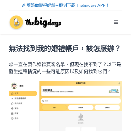
Skip
🎉 讓婚備變得輕鬆—即刻下載 Thebigdays APP！
to
content
Toggle
Navigat
系統功能
無法找到我的婚禮帳戶，該怎麼辦？
幫助中心
您一直在製作婚禮賓客名單，但現在找不到了？以下是
發生這種情況的一些可能原因以及如何找到它們。
關於我們
註冊/登入
中文