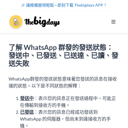
Skip
🎉 讓婚備變得輕鬆—即刻下載 Thebigdays APP！
to
content
Toggle
Navigat
系統功能
了解 WhatsApp 群發的發送狀態：
幫助中心
發送中、已發送、已送達、已讀、發
送失敗
關於我們
WhatsApp群發的發送狀態意味著您發送的訊息在接收
端的狀態。以下是不同狀態的解釋：
註冊/登入
發送中
：表示您的訊息正在發送過程中，可能正
在傳輸到接收方的手機。
中文
已發送
：表示您的訊息已經成功發送到
WhatsApp 的伺服器，但尚未到達接收方的手
機。