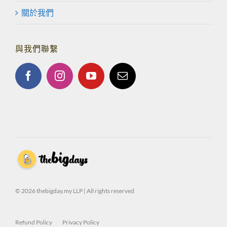
關於我們
與我們聯繫
© 2026 thebigday.my LLP | All rights reserved
Refund Policy
Privacy Policy