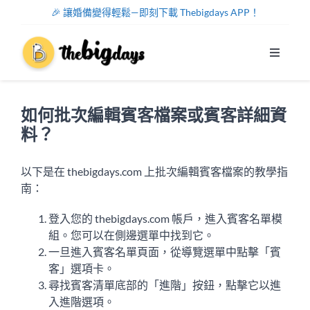
Skip
🎉 讓婚備變得輕鬆—即刻下載 Thebigdays APP！
to
content
Toggle
Navigat
系統功能
如何批次編輯賓客檔案或賓客詳細資
幫助中心
料？
關於我們
以下是在 thebigdays.com 上批次編輯賓客檔案的教學指
南：
註冊/登入
登入您的 thebigdays.com 帳戶，進入賓客名單模
組。您可以在側邊選單中找到它。
一旦進入賓客名單頁面，從導覽選單中點擊「賓
中文
客」選項卡。
尋找賓客清單底部的「進階」按鈕，點擊它以進
入進階選項。