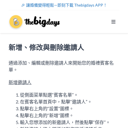
Skip
🎉 讓婚備變得輕鬆—即刻下載 Thebigdays APP！
to
content
Toggle
Navigat
系統功能
新增、修改與刪除邀請人
幫助中心
通過添加、編輯或刪除邀請人來開始您的婚禮賓客名
單。
關於我們
新增邀請人
註冊/登入
從側面菜單點選“賓客名單”。
在賓客名單首頁中，點擊“邀請人
”。
中文
點擊右上角的“設置”圖標。
點擊右上角的“新增”圖標。
輸入您想添加的新邀請人，然後點擊“保存”。