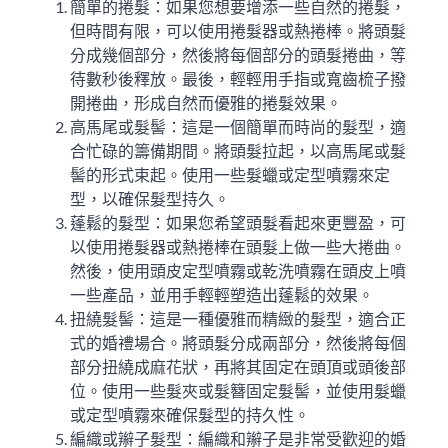
簡單的捲髮：如果您想要增添一些自然的捲髮，
但時間有限，可以使用捲髮器或熱捲棒。將頭髮
分成幾個部分，然後將每個部分的頭髮捲曲，等
待數秒後釋放。最後，輕輕用手指或寬齒梳子撥
開捲曲，形成自然而優雅的捲髮效果。
高馬尾或髮髻：這是一個簡單而時尚的髮型，適
合忙碌的籌備期間。將頭髮拉起，以高馬尾或髮
髻的形式束起。使用一些髮蠟或定型噴霧來定
型，以確保髮型持久。
蓬鬆的髮型：如果您希望頭髮看起來更豐盈，可
以使用捲髮器或熱捲棒在頭髮上做一些大捲曲。
然後，使用頭皮定型噴霧或乾洗噴霧在頭皮上噴
一些產品，並用手輕輕塑造出蓬鬆的效果。
扭繞髮髻：這是一種優雅而精緻的髮型，適合正
式的婚禮場合。將頭髮分成兩部分，然後將每個
部分扭繞成麻花狀，再將其固定在頭頂或頭後部
位。使用一些髮夾或髮簪固定髮髻，並使用髮蠟
或定型噴霧來確保髮型的持久性。
編織或辮子髮型：編織和辮子是非常受歡迎的婚