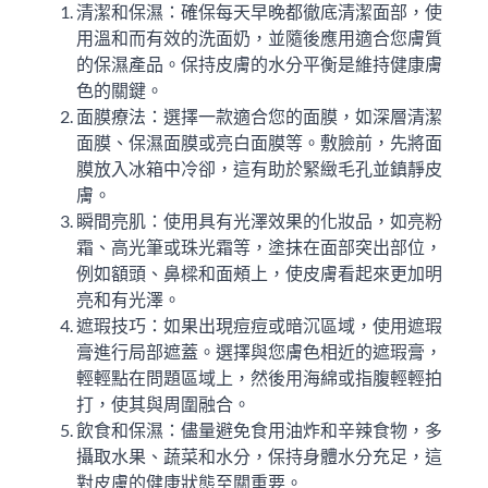
清潔和保濕：確保每天早晚都徹底清潔面部，使
用溫和而有效的洗面奶，並隨後應用適合您膚質
的保濕產品。保持皮膚的水分平衡是維持健康膚
色的關鍵。
面膜療法：選擇一款適合您的面膜，如深層清潔
面膜、保濕面膜或亮白面膜等。敷臉前，先將面
膜放入冰箱中冷卻，這有助於緊緻毛孔並鎮靜皮
膚。
瞬間亮肌：使用具有光澤效果的化妝品，如亮粉
霜、高光筆或珠光霜等，塗抹在面部突出部位，
例如額頭、鼻樑和面頰上，使皮膚看起來更加明
亮和有光澤。
遮瑕技巧：如果出現痘痘或暗沉區域，使用遮瑕
膏進行局部遮蓋。選擇與您膚色相近的遮瑕膏，
輕輕點在問題區域上，然後用海綿或指腹輕輕拍
打，使其與周圍融合。
飲食和保濕：儘量避免食用油炸和辛辣食物，多
攝取水果、蔬菜和水分，保持身體水分充足，這
對皮膚的健康狀態至關重要。