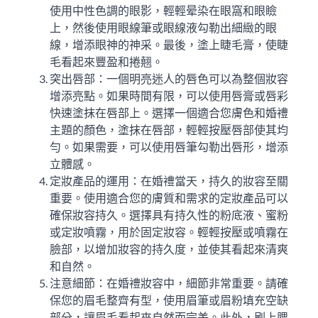
使用中性色調的眼影，輕輕晕染在眼窩和眼瞼
上，然後使用眼線筆或眼線液勾勒出細緻的眼
線，增添眼神的神采。最後，塗上睫毛膏，使睫
毛看起來豐盈和捲翹。
突出唇部：一個明亮迷人的唇色可以為整個妝容
增添亮點。如果時間有限，可以使用唇膏或唇彩
快速塗抹在唇部上。選擇一個適合您膚色和婚禮
主題的顏色，塗抹在唇部，輕輕按壓唇部使其均
勻。如果需要，可以使用唇筆勾勒出唇形，增添
立體感。
定妝產品的運用：在婚禮當天，持久的妝容至關
重要。使用適合您的膚質和需求的定妝產品可以
確保妝容持久。選擇具有持久性的粉底液、蜜粉
或定妝噴霧，用於固定妝容。輕輕按壓或噴霧在
臉部，以增加妝容的持久度，並使其看起來清爽
和自然。
注意細節：在婚禮妝容中，細節非常重要。請確
保您的眉毛整齊有型，使用眉筆或眉粉填充空缺
部分，讓眉毛看起來自然而完美。此外，刷上腮