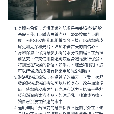
身體去角質：光滑柔嫩的肌膚是完美婚禮造型的
基礎。使用身體去角質產品，輕輕按摩全身肌
膚，去除死皮細胞和粗糙部分。這可以讓您的皮
膚更加亮澤和光滑，增加婚禮當天的自信心。
身體保濕：保持身體肌膚的水分是關鍵。在婚禮
前數天，每天使用身體乳液或身體霜進行保濕，
特別是在幹燥的部位，如手肘、膝蓋和腳跟。這
可以確保您的皮膚看起來更加光滑細緻。
淋浴和浴缸療法：在婚禮前的幾天，享受一次舒
緩的淋浴或浴缸療法可以放鬆身心，改善血液循
環，使您的皮膚更加有光澤和活力。選擇一些舒
緩和滋潤的沐浴產品，如沐浴乳、精油或浴鹽，
讓自己沉浸在舒適的水中。
適度運動：婚禮前的身體保養不僅關乎外在，也
包括內在。適度的運動可以增加血液循環，提升