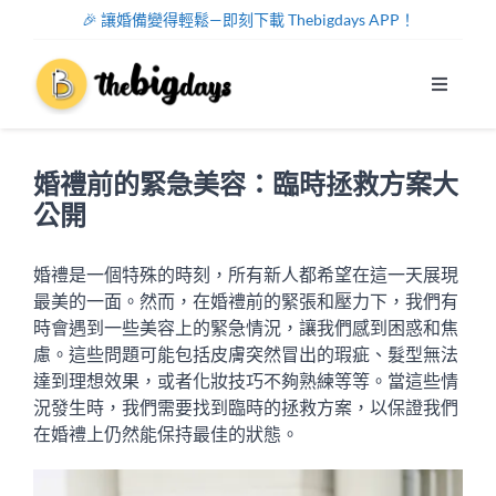
Skip
🎉 讓婚備變得輕鬆—即刻下載 Thebigdays APP！
to
content
Toggle
Navigat
系統功能
婚禮前的緊急美容：臨時拯救方案大
幫助中心
公開
關於我們
婚禮是一個特殊的時刻，所有新人都希望在這一天展現
最美的一面。然而，在婚禮前的緊張和壓力下，我們有
時會遇到一些美容上的緊急情況，讓我們感到困惑和焦
註冊/登入
慮。這些問題可能包括皮膚突然冒出的瑕疵、髮型無法
達到理想效果，或者化妝技巧不夠熟練等等。當這些情
況發生時，我們需要找到臨時的拯救方案，以保證我們
中文
在婚禮上仍然能保持最佳的狀態。