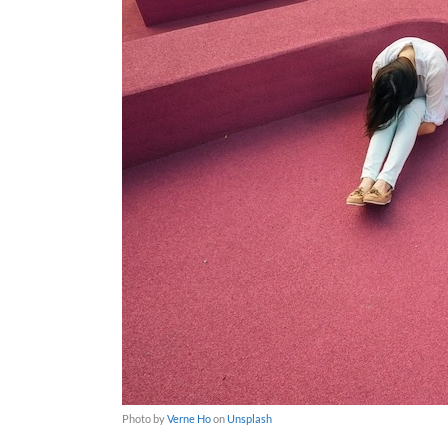
Photo by
Verne Ho
on
Unsplash