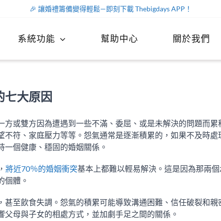
🎉 讓婚禮籌備變得輕鬆—即刻下載 Thebigdays APP！
系統功能
幫助中心
關於我們
的七大原因
一方或雙方因為遭遇到一些不滿、委屈、或是未解決的問題而累
望不符、家庭壓力等等。怨氣通常是逐漸積累的，如果不及時處
持一個健康、穩固的婚姻關係。
出，
將近70％的婚姻衝突
基本上都難以輕易解決。這是因為那兩個
的個體。
，甚至飲食失調。怨氣的積累可能導致溝通困難、信任破裂和親
響父母與子女的相處方式，並加劇手足之間的關係。