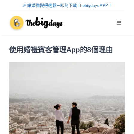
Skip
🎉 讓婚備變得輕鬆—即刻下載 Thebigdays APP！
to
content
Toggle
Navigat
系統功能
使用婚禮賓客管理App的8個理由
幫助中心
關於我們
註冊/登入
中文