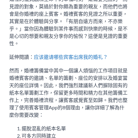
見證的對象，莫過於對你頗為重要的親友，而他們也將
會是你婚禮的座上賓客。婚禮賓客的見證之所以重要，
其實是在於體驗與分享。「有朋自遠方而來，不亦樂
乎。」當你因為體驗到某件事而感到快樂的時候，是不
是心切的想要和親友分享你的愉悅？這便是見證的重要
性。
延伸閱讀：
应该邀请哪些宾客出席我的婚礼？
然而，婚禮籌備當中其中一個讓人煩惱的工作項目就是
婚禮賓客的邀請、名單的籌劃、座位的安排以及婚宴當
天的座位詳情。因此，我們強烈建議新人們摒除固有的
紙本名單籌劃工作，保留更多時間和精力在其他籌備工
作上，完善婚禮流程，讓賓客感覺賓至如歸。我們也整
理了使用賓客管理App的8個理由，讓你詳細了解為什
麼你需要改變：
擺脫混亂的紙本名單
可多方同時建立