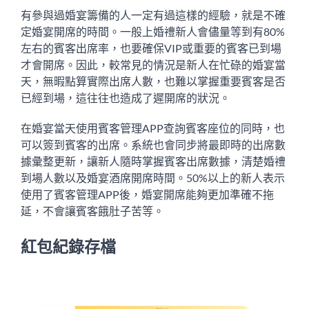
有參與過婚宴籌備的人一定有過這樣的經驗，就是不確
定婚宴開席的時間。一般上婚禮新人會儘量等到有80%
左右的賓客出席率，也要確保VIP或重要的賓客已到場
才會開席。因此，較常見的情況是新人在忙碌的婚宴當
天，無暇點算實際出席人數，也難以掌握重要賓客是否
已經到場，這往往也造成了遲開席的狀況。
在婚宴當天使用賓客管理APP查詢賓客座位的同時，也
可以簽到賓客的出席。系統也會同步將最即時的出席數
據彙整更新，讓新人隨時掌握賓客出席數據，清楚婚禮
到場人數以及婚宴酒席開席時間。50%以上的新人表示
使用了賓客管理APP後，婚宴開席能夠更加準確不拖
延，不會讓賓客餓肚子苦等。
紅包紀錄存檔