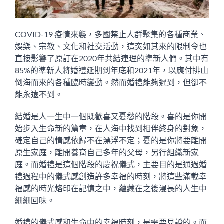
COVID-19 疫情來襲，多國禁止人群聚集的各種商業、
娛樂、宗教、文化和社交活動，這突如其來的限制令也
直接影響了原訂在2020年共結連理的準新人們。其中有
85%的準新人將婚禮延期到年底和2021年，以應付排山
倒海而來的各種臨時變動。然而婚禮能夠遲到，但卻不
能永遠不到。
結婚是人一生中一個既歡喜又憂愁的階段。喜的是你開
始步入生命新的篇章，在人海中找到相伴終身的對象，
確定自己的情感依歸不在漂浮不定；憂的是你將要離開
原生家庭，離開養育自己多年的父母，另行組織新家
庭。而婚禮是這個階段的慶祝儀式，主要目的是通過婚
禮過程中的儀式感創造許多幸福的時刻，將這些滿載幸
福感的時光烙印在記憶之中，蘊藏在之後漫長的人生中
細細回味。
婚禮的儀式感和生命中的幸福時刻，是需要見證的。而