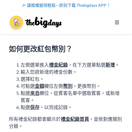
Skip
🎉 讓婚備變得輕鬆—即刻下載 Thebigdays APP！
to
content
Toggle
Navigat
系統功能
如何更改紅包幣別？
幫助中心
左側選單進入
禮金紀錄
，在下方選單點選
新增
。
輸入您欲新增的禮金份數。
關於我們
選擇
紅包
。
可點選
金額
欄位左側
幣別
，更換幣別。
註冊/登入
點選
來自
欄位，從賓客名單中選取賓客，或新增
賓客。
點選
保存
，以完成記錄。
中文
所有禮金紀錄都會顯示於
禮金紀錄首頁
，並依對應類別
分類。