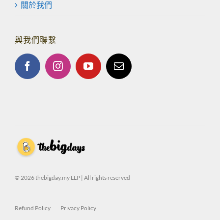
關於我們
與我們聯繫
© 2026 thebigday.my LLP | All rights reserved
Refund Policy
Privacy Policy