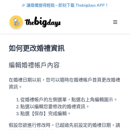
Skip
🎉 讓婚備變得輕鬆—即刻下載 Thebigdays APP！
to
content
Toggle
Navigat
系統功能
如何更改婚禮資訊
幫助中心
編輯婚禮帳
戶內
容
關於我們
在婚禮日期以前，您可以隨時在婚禮帳
戶
首頁更改婚禮
資訊。
註冊/登入
從婚禮帳
戶
的左側選單，點選右上角編輯圖示。
點選以編輯您要修改的婚禮資訊。
中文
點選【
保存】
完成編輯
。
假設您欲進行修改時，已超過先前設定的婚禮日期，請