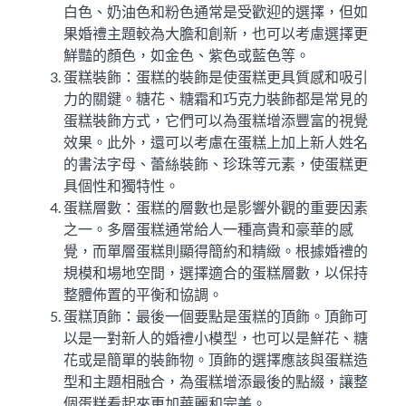
白色、奶油色和粉色通常是受歡迎的選擇，但如
果婚禮主題較為大膽和創新，也可以考慮選擇更
鮮豔的顏色，如金色、紫色或藍色等。
蛋糕裝飾：蛋糕的裝飾是使蛋糕更具質感和吸引
力的關鍵。糖花、糖霜和巧克力裝飾都是常見的
蛋糕裝飾方式，它們可以為蛋糕增添豐富的視覺
效果。此外，還可以考慮在蛋糕上加上新人姓名
的書法字母、蕾絲裝飾、珍珠等元素，使蛋糕更
具個性和獨特性。
蛋糕層數：蛋糕的層數也是影響外觀的重要因素
之一。多層蛋糕通常給人一種高貴和豪華的感
覺，而單層蛋糕則顯得簡約和精緻。根據婚禮的
規模和場地空間，選擇適合的蛋糕層數，以保持
整體佈置的平衡和協調。
蛋糕頂飾：最後一個要點是蛋糕的頂飾。頂飾可
以是一對新人的婚禮小模型，也可以是鮮花、糖
花或是簡單的裝飾物。頂飾的選擇應該與蛋糕造
型和主題相融合，為蛋糕增添最後的點綴，讓整
個蛋糕看起來更加華麗和完美。