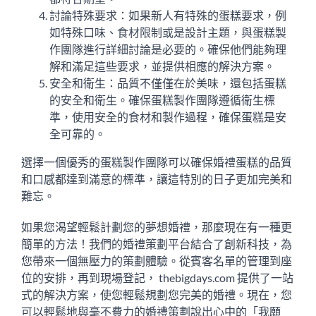
討論特殊要求：如果新人有特殊的蛋糕要求，例
如特殊口味、食材限制或是設計主題，與蛋糕製
作團隊進行詳細討論是必要的。確保他們能夠理
解和滿足這些要求，並提供相應的解決方案。
安全和衛生：品質不僅僅在於美味，還包括蛋糕
的安全和衛生。確保蛋糕製作團隊遵循衛生標
準，使用安全的食材和製作過程，確保蛋糕是安
全可靠的。
選擇一個優秀的蛋糕製作團隊可以確保婚禮蛋糕的品質
和口感都達到滿意的標準，讓這特別的日子更加完美和
難忘。
如果您渴望輕鬆計劃您的夢想婚禮，那麼現在有一種更
簡單的方法！我們的婚禮策劃平台結合了創新科技，為
您帶來一個無壓力的策劃體驗。從賓客名單的管理到座
位的安排，再到現場登記， thebigdays.com 提供了一站
式的解決方案，使您輕鬆規劃您完美的婚禮。現在，您
可以輕鬆地與毫不費力的婚禮策劃說出心中的「我願