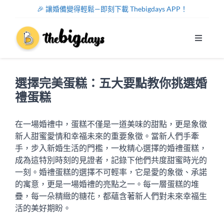
Skip
🎉 讓婚備變得輕鬆—即刻下載 Thebigdays APP！
to
content
Toggle
Navigat
系統功能
選擇完美蛋糕：五大要點教你挑選婚
幫助中心
禮蛋糕
關於我們
在一場婚禮中，蛋糕不僅是一道美味的甜點，更是象徵
新人甜蜜愛情和幸福未來的重要象徵。當新人們手牽
手，步入新婚生活的門檻，一枚精心選擇的婚禮蛋糕，
註冊/登入
成為這特別時刻的見證者，記錄下他們共度甜蜜時光的
一刻。婚禮蛋糕的選擇不可輕率，它是愛的象徵、承諾
的寓意，更是一場婚禮的亮點之一。每一層蛋糕的堆
中文
疊，每一朵精緻的糖花，都蘊含著新人們對未來幸福生
活的美好期盼。