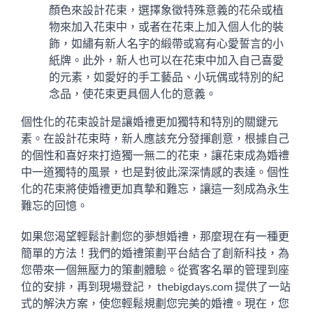
顏色來設計花束，選擇象徵特殊意義的花朵或植
物來加入花束中，或者在花束上加入個人化的裝
飾，如繡有新人名字的緞帶或寫有心愛誓言的小
紙牌。此外，新人也可以在花束中加入自己喜愛
的元素，如愛好的手工藝品、小玩偶或特別的紀
念品，使花束更具個人化的意義。
個性化的花束設計是讓婚禮更加獨特和特別的關鍵元
素。在設計花束時，新人應該充分發揮創意，根據自己
的個性和喜好來打造獨一無二的花束，讓花束成為婚禮
中一道獨特的風景，也是對彼此深深情感的表達。個性
化的花束將使婚禮更加真摯和難忘，讓這一刻成為永生
難忘的回憶。
如果您渴望輕鬆計劃您的夢想婚禮，那麼現在有一種更
簡單的方法！我們的婚禮策劃平台結合了創新科技，為
您帶來一個無壓力的策劃體驗。從賓客名單的管理到座
位的安排，再到現場登記， thebigdays.com 提供了一站
式的解決方案，使您輕鬆規劃您完美的婚禮。現在，您