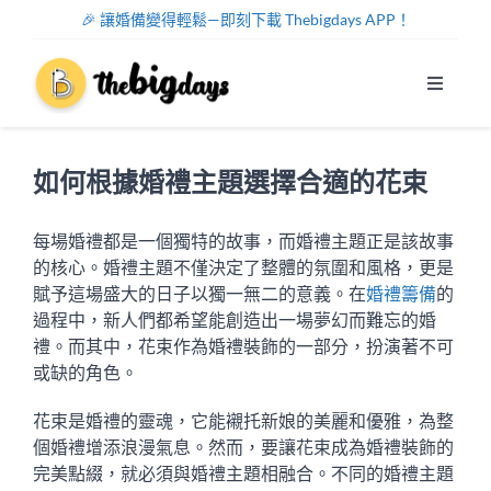
Skip
🎉 讓婚備變得輕鬆—即刻下載 Thebigdays APP！
to
content
Toggle
Navigat
系統功能
如何根據婚禮主題選擇合適的花束
幫助中心
每場婚禮都是一個獨特的故事，而婚禮主題正是該故事
的核心。婚禮主題不僅決定了整體的氛圍和風格，更是
關於我們
賦予這場盛大的日子以獨一無二的意義。在
婚禮籌備
的
過程中，新人們都希望能創造出一場夢幻而難忘的婚
註冊/登入
禮。而其中，花束作為婚禮裝飾的一部分，扮演著不可
或缺的角色。
中文
花束是婚禮的靈魂，它能襯托新娘的美麗和優雅，為整
個婚禮增添浪漫氣息。然而，要讓花束成為婚禮裝飾的
完美點綴，就必須與婚禮主題相融合。不同的婚禮主題